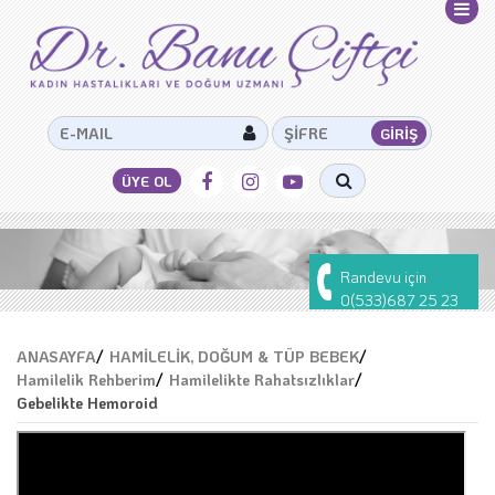
Randevu için
0(533)687 25 23
ANASAYFA
/
HAMİLELİK, DOĞUM & TÜP BEBEK
/
Hamilelik Rehberim
/
Hamilelikte Rahatsızlıklar
/
Gebelikte Hemoroid