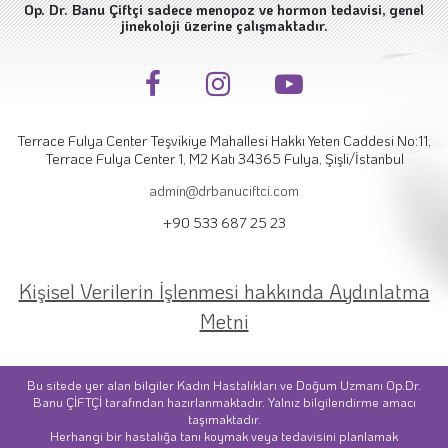
Op. Dr. Banu Çiftçi sadece menopoz ve hormon tedavisi, genel
jinekoloji üzerine çalışmaktadır.
Terrace Fulya Center Teşvikiye Mahallesi Hakkı Yeten Caddesi No:11,
Terrace Fulya Center 1, M2 Katı 34365 Fulya, Şişli/İstanbul
admin@drbanuciftci.com
+90 533 687 25 23
Kişisel Verilerin İşlenmesi hakkında Aydınlatma
Metni
Bu sitede yer alan bilgiler Kadın Hastalıkları ve Doğum Uzmanı Op.Dr.
Banu ÇİFTÇİ tarafından hazırlanmaktadır. Yalnız bilgilendirme amacı
taşımaktadır.
Herhangi bir hastalığa tanı koymak veya tedavisini planlamak