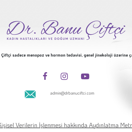
 Çiftçi sadece menopoz ve hormon tedavisi, genel jinekoloji üzerine ç
admin@drbanuciftci.com
Kişisel Verilerin İşlenmesi hakkında Aydınlatma Metn