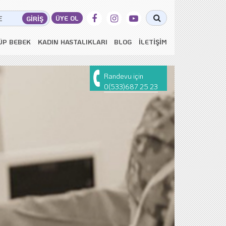
ÜP BEBEK
KADIN HASTALIKLARI
BLOG
İLETİŞİM
Randevu için
0(533)687 25 23