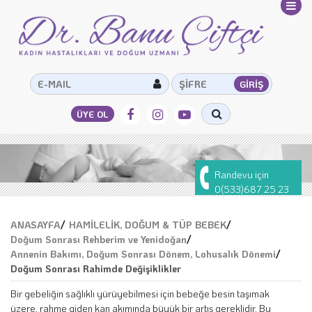
Randevu için
0(533)687 25 23
ANASAYFA
/
HAMİLELİK, DOĞUM & TÜP BEBEK
/
Doğum Sonrası Rehberim ve Yenidoğan
/
Annenin Bakımı, Doğum Sonrası Dönem, Lohusalık Dönemi
/
Doğum Sonrası Rahimde Değişiklikler
Bir gebeliğin sağlıklı yürüyebilmesi için bebeğe besin taşımak
üzere, rahme giden kan akımında büyük bir artış gereklidir. Bu