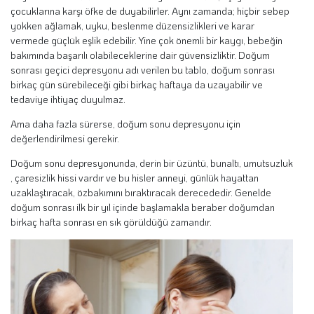
çocuklarına karşı öfke de duyabilirler. Aynı zamanda; hiçbir sebep
yokken ağlamak, uyku, beslenme düzensizlikleri ve karar
vermede güçlük eşlik edebilir. Yine çok önemli bir kaygı, bebeğin
bakımında başarılı olabileceklerine dair güvensizliktir. Doğum
sonrası geçici depresyonu adı verilen bu tablo, doğum sonrası
birkaç gün sürebileceği gibi birkaç haftaya da uzayabilir ve
tedaviye ihtiyaç duyulmaz.
Ama daha fazla sürerse, doğum sonu depresyonu için
değerlendirilmesi gerekir.
Doğum sonu depresyonunda, derin bir üzüntü, bunaltı, umutsuzluk
, çaresizlik hissi vardır ve bu hisler anneyi, günlük hayattan
uzaklaştıracak, özbakımını bıraktıracak derecededir. Genelde
doğum sonrası ilk bir yıl içinde başlamakla beraber doğumdan
birkaç hafta sonrası en sık görüldüğü zamandır.