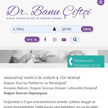
Randevu için
0(533)687 25 23
ANASAYFA
/
HAMİLELİK, DOĞUM & TÜP BEBEK
/
Doğum Sonrası Rehberim ve Yenidoğan
/
Annenin Bakımı, Doğum Sonrası Dönem, Lohusalık Dönemi
/
Doğum Sonrası Depresyonu
Doğumdan 2-3 gün sonrasında bazı anneler, çökkün, kaygılı ve
üzgün hissedebilirler. Hatta bazen yeni bebekleri, eşi ya da diğer