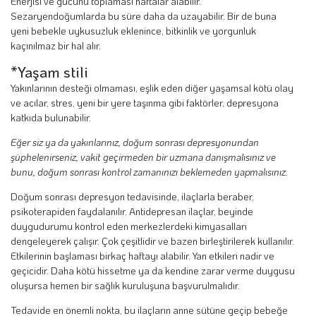
Enerjisi ve gücünü toplaması haftalar alabilir.
Sezaryendoğumlarda bu süre daha da uzayabilir. Bir de buna
yeni bebekle uykusuzluk eklenince, bitkinlik ve yorgunluk
kaçınılmaz bir hal alır.
*Yaşam stili
Yakınlarının desteği olmaması, eşlik eden diğer yaşamsal kötü olay
ve acılar, stres, yeni bir yere taşınma gibi faktörler, depresyona
katkıda bulunabilir.
Eğer siz ya da yakınlarınız, doğum sonrası depresyonundan
şüphelenirseniz, vakit geçirmeden bir uzmana danışmalısınız ve
bunu, doğum sonrası kontrol zamanınızı beklemeden yapmalısınız.
Doğum sonrası depresyon tedavisinde, ilaçlarla beraber,
psikoterapiden faydalanılır. Antidepresan ilaçlar, beyinde
duygudurumu kontrol eden merkezlerdeki kimyasalları
dengeleyerek çalışır. Çok çeşitlidir ve bazen birleştirilerek kullanılır.
Etkilerinin başlaması birkaç haftayı alabilir. Yan etkileri nadir ve
geçicidir. Daha kötü hissetme ya da kendine zarar verme duygusu
oluşursa hemen bir sağlık kuruluşuna başvurulmalıdır.
Tedavide en önemli nokta, bu ilaçların anne sütüne geçip bebeğe