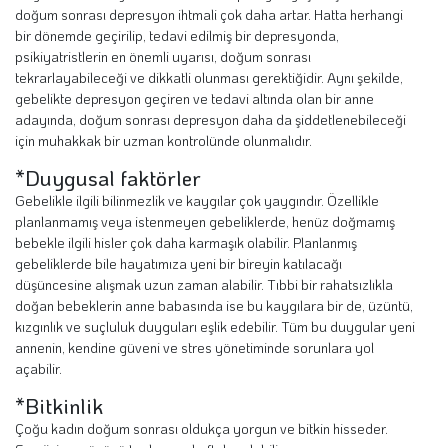
doğum sonrası depresyon ihtmali çok daha artar. Hatta herhangi
bir dönemde geçirilip, tedavi edilmiş bir depresyonda,
psikiyatristlerin en önemli uyarısı, doğum sonrası
tekrarlayabileceği ve dikkatli olunması gerektiğidir. Aynı şekilde,
gebelikte depresyon geçiren ve tedavi altında olan bir anne
adayında, doğum sonrası depresyon daha da şiddetlenebileceği
için muhakkak bir uzman kontrolünde olunmalıdır.
*Duygusal faktörler
Gebelikle ilgili bilinmezlik ve kaygılar çok yaygındır. Özellikle
planlanmamış veya istenmeyen gebeliklerde, henüz doğmamış
bebekle ilgili hisler çok daha karmaşık olabilir. Planlanmış
gebeliklerde bile hayatımıza yeni bir bireyin katılacağı
düşüncesine alışmak uzun zaman alabilir. Tıbbi bir rahatsızlıkla
doğan bebeklerin anne babasında ise bu kaygılara bir de, üzüntü,
kızgınlık ve suçluluk duyguları eşlik edebilir. Tüm bu duygular yeni
annenin, kendine güveni ve stres yönetiminde sorunlara yol
açabilir.
*Bitkinlik
Çoğu kadın doğum sonrası oldukça yorgun ve bitkin hisseder.